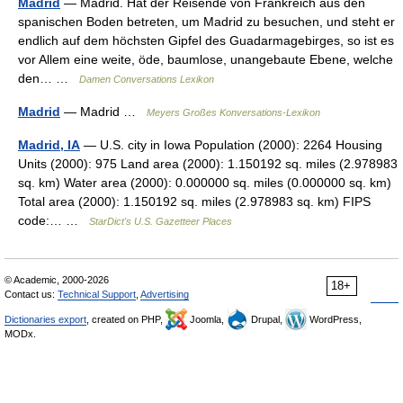
Madrid
— Madrid. Hat der Reisende von Frankreich aus den
spanischen Boden betreten, um Madrid zu besuchen, und steht er
endlich auf dem höchsten Gipfel des Guadarmagebirges, so ist es
vor Allem eine weite, öde, baumlose, unangebaute Ebene, welche
den… …
Damen Conversations Lexikon
Madrid
— Madrid …
Meyers Großes Konversations-Lexikon
Madrid, IA
— U.S. city in Iowa Population (2000): 2264 Housing
Units (2000): 975 Land area (2000): 1.150192 sq. miles (2.978983
sq. km) Water area (2000): 0.000000 sq. miles (0.000000 sq. km)
Total area (2000): 1.150192 sq. miles (2.978983 sq. km) FIPS
code:… …
StarDict's U.S. Gazetteer Places
© Academic, 2000-2026
18+
Contact us:
Technical Support
,
Advertising
Dictionaries export
, created on PHP,
Joomla,
Drupal,
WordPress,
MODx.