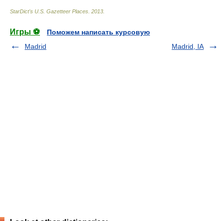
StarDict's U.S. Gazetteer Places
.
2013
.
Игры ⚽
Поможем написать курсовую
Madrid
Madrid, IA