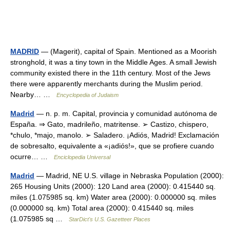
MADRID
— (Magerit), capital of Spain. Mentioned as a Moorish
stronghold, it was a tiny town in the Middle Ages. A small Jewish
community existed there in the 11th century. Most of the Jews
there were apparently merchants during the Muslim period.
Nearby… …
Encyclopedia of Judaism
Madrid
— n. p. m. Capital, provincia y comunidad autónoma de
España. ⇒ Gato, madrileño, matritense. ➢ Castizo, chispero,
*chulo, *majo, manolo. ➢ Saladero. ¡Adiós, Madrid! Exclamación
de sobresalto, equivalente a «¡adiós!», que se profiere cuando
ocurre… …
Enciclopedia Universal
Madrid
— Madrid, NE U.S. village in Nebraska Population (2000):
265 Housing Units (2000): 120 Land area (2000): 0.415440 sq.
miles (1.075985 sq. km) Water area (2000): 0.000000 sq. miles
(0.000000 sq. km) Total area (2000): 0.415440 sq. miles
(1.075985 sq …
StarDict's U.S. Gazetteer Places