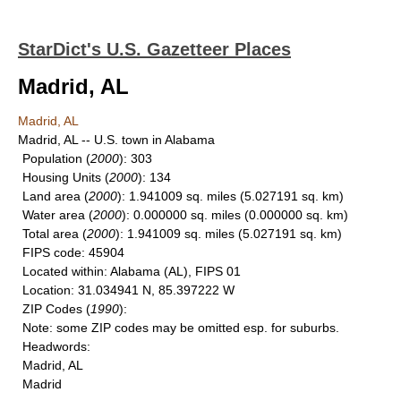
StarDict's U.S. Gazetteer Places
Madrid, AL
Madrid, AL
Madrid, AL -- U.S. town in Alabama
Population
(
2000
): 303
Housing Units
(
2000
): 134
Land area
(
2000
): 1.941009 sq. miles (5.027191 sq. km)
Water area
(
2000
): 0.000000 sq. miles (0.000000 sq. km)
Total area
(
2000
): 1.941009 sq. miles (5.027191 sq. km)
FIPS code
: 45904
Located within
: Alabama (AL), FIPS 01
Location
: 31.034941 N, 85.397222 W
ZIP Codes
(
1990
):
Note
: some ZIP codes may be omitted esp. for suburbs.
Headwords
:
Madrid, AL
Madrid