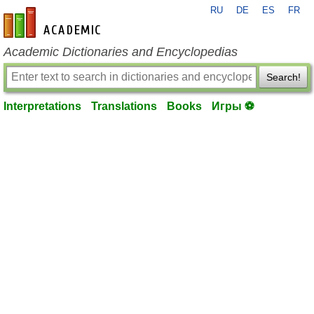
RU
DE
ES
FR
en-academic.com
Academic Dictionaries and Encyclopedias
Search!
Interpretations
Translations
Books
Игры ⚽